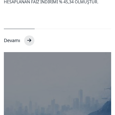
HESAPLANAN FAİZ İNDİRİMİ % 45,34 OLMUŞTUR.
Devamı