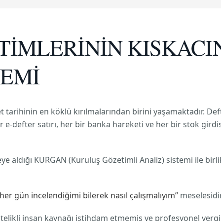
ETİMLERİNİN KISKACI
EMİ
t tarihinin en köklü kırılmalarından birini yaşamaktadır. Def
ir e-defter satırı, her bir banka hareketi ve her bir stok gird
ye aldığı KURGAN (Kuruluş Gözetimli Analiz) sistemi ile birli
her gün incelendiğimi bilerek nasıl çalışmalıyım”
meselesidir
likli insan kaynağı istihdam etmemiş ve profesyonel vergi d