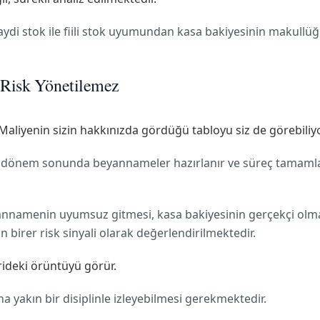
aydi stok ile fiili stok uyumundan kasa bakiyesinin makull
 Risk Yönetilemez
Maliyenin sizin hakkınızda gördüğü tabloyu siz de görebil
 dönem sonunda beyannameler hazırlanır ve süreç tamamlanır.
eyannamenin uyumsuz gitmesi, kasa bakiyesinin gerçekçi olma
 birer risk sinyali olarak değerlendirilmektedir.
erideki örüntüyü görür.
ına yakın bir disiplinle izleyebilmesi gerekmektedir.