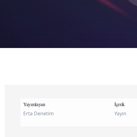
Yayımlayan
İçerik
Erta Denetim
Yayın