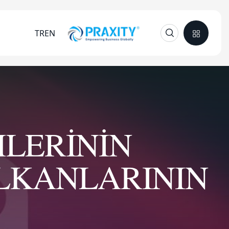
TR
EN
MLERİNİN
ALKANLARININ