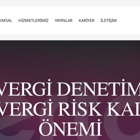
UMSAL
HİZMETLERİMİZ
YAYINLAR
KARİYER
İLETİŞİM
 VERGİ DENETİ
VERGİ RİSK K
ÖNEMİ