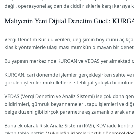
değil, operasyonel açıdan da ciddi risklerle karşı karşıya ka
Maliyenin Yeni Dijital Denetim Gücü: KURG
Vergi Denetim Kurulu verileri, değişimin boyutunu açıkça o
klasik yöntemlerle ulaşılması mümkün olmayan bir deneti
Bu yapının merkezinde KURGAN ve VEDAS yer almaktadır.
KURGAN, cari dönemde işlemler gerçekleşirken sahte ve muhte
görülen işlemler mükelleflere e-tebligat yoluyla bildirilm
VEDAS (Vergi Denetim ve Analiz Sistemi) ise çok daha geniş 
bildirimleri, gümrük beyannameleri, tapu işlemleri ve diğer 
belge düzeni gibi birçok parametre eş zamanlı olarak anal
Buna ek olarak Risk Analiz Sistemi (RAS), KDV iade kontro
çıkan tablo nettir:
Mükellefin işlemleri artık dönemsel deği