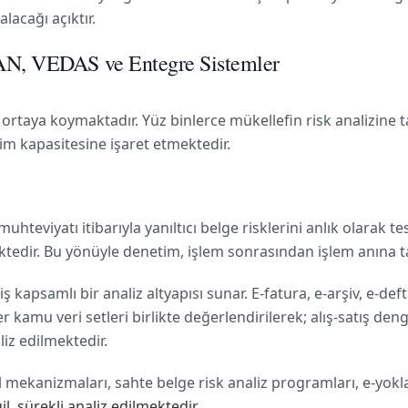
lacağı açıktır.
AN, VEDAS ve Entegre Sistemler
rtaya koymaktadır. Yüz binlerce mükellefin risk analizine tab
m kapasitesine işaret etmektedir.
viyatı itibarıyla yanıltıcı belge risklerini anlık olarak tes
ektedir. Bu yönüyle denetim, işlem sonrasından işlem anına ta
kapsamlı bir analiz altyapısı sunar. E-fatura, e-arşiv, e-def
kamu veri setleri birlikte değerlendirilerek; alış-satış denges
iz edilmektedir.
l mekanizmaları, sahte belge risk analiz programları, e-yok
l, sürekli analiz edilmektedir.