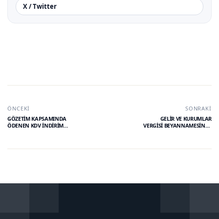
X / Twitter
ÖNCEKI
SONRAKI
GÖZETİM KAPSAMINDA
GELİR VE KURUMLAR
ÖDENEN KDV İNDİRİM
VERGİSİ BEYANNAMESİNDE
KONUSU
YER ALAN İSTİSNA,
YAPILAMAMAKTADIR
İNDİRİM İLE YEREL VE
KÜRESEL ASGARİ
TAMAMLAYICI KURUMLAR
VERGİSİ UYGULAMASINA
İLİŞKİN YMM TASDİK
RAPORU ŞARTLARI
BELİRLENDİ