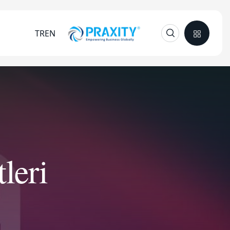
TR
EN
leri