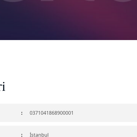
i
:
0371041868900001
:
İstanbul