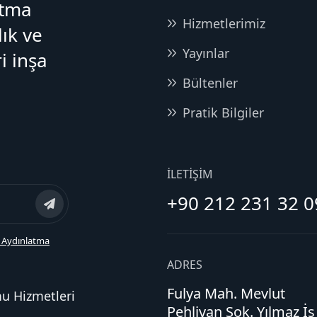
atma
Hizmetlerimiz
lık ve
Yayınlar
i inşa
Bültenler
Pratik Bilgiler
İLETIŞIM
+90 212 231 32 0
 Aydınlatma
ADRES
Fulya Mah. Mevlut
mu Hizmetleri
Pehlivan Sok. Yılmaz İş