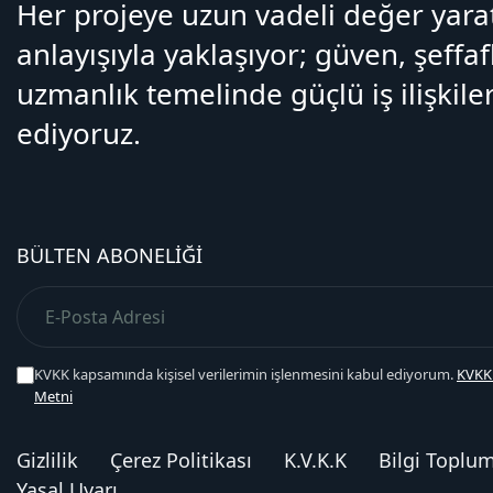
Her projeye uzun vadeli değer yar
anlayışıyla yaklaşıyor; güven, şeffaf
uzmanlık temelinde güçlü iş ilişkiler
ediyoruz.
BÜLTEN ABONELIĞI
KVKK kapsamında kişisel verilerimin işlenmesini kabul ediyorum.
KVKK
Metni
Gizlilik
Çerez Politikası
K.V.K.K
Bilgi Toplu
Yasal Uyarı