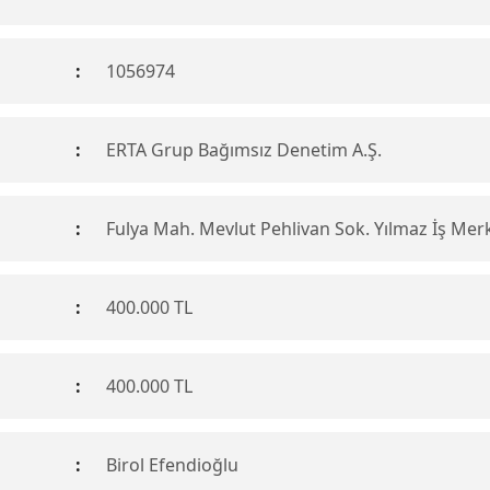
:
1056974
:
ERTA Grup Bağımsız Denetim A.Ş.
:
Fulya Mah. Mevlut Pehlivan Sok. Yılmaz İş Merk
:
400.000 TL
:
400.000 TL
:
Birol Efendioğlu